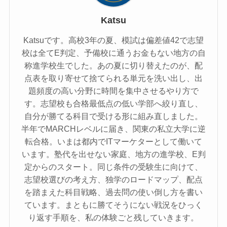
Katsu
Katsuです。高校3年の夏、模試は偏差値42で志望
校は全てE判定、予備校に通うお金もない地方の自
称進学校生でした。あの夏に切り替えたのが、配
点表を取り寄せて捨てられる単元を洗い出し、出
題頻度の高い分野に時間を集中させるやり方で
す。志望校も合格最低点の低い学部へ絞り直し、
自分が勝てる科目で受ける形に組み直しました。
半年でMARCHレベルに届き、関東の私立大学に逆
転合格。いまは都内でITマーケターとして働いて
います。塾代を出せない家庭、地方の進学校、E判
定からのスタート。同じ条件の受験生に向けて、
志望校選びの考え方、独学のロードマップ、配点
を踏まえた科目戦略、過去問の使い倒し方を書い
ています。まともに勝てそうにない戦況をひっく
り返す手順を、私の体験ごと残していきます。