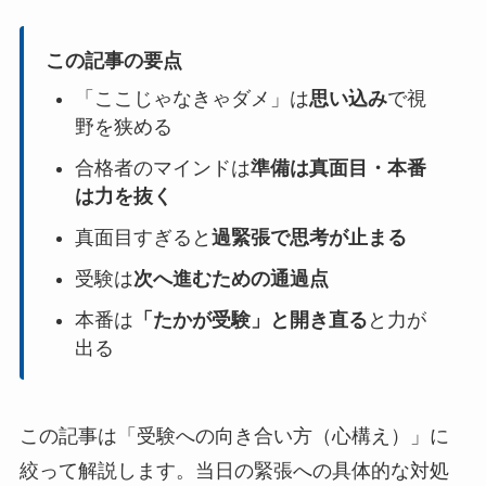
この記事の要点
「ここじゃなきゃダメ」は
思い込み
で視
野を狭める
合格者のマインドは
準備は真面目・本番
は力を抜く
真面目すぎると
過緊張で思考が止まる
受験は
次へ進むための通過点
本番は
「たかが受験」と開き直る
と力が
出る
この記事は「受験への向き合い方（心構え）」に
絞って解説します。当日の緊張への具体的な対処