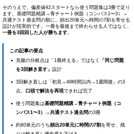
そのうえで、偏差値42スタートなら使う問題集は3冊で足り
ます。基礎問題精講→青チャート例題（コンパス1〜3）→
共通テスト過去問の順に、頻出20単元へ時間の7割を寄せる
設計が現実的です。一冊を最後まで終わらせる人ではなく、
一冊を3回回した人が勝ちます
。
この記事の要点
克服の分岐点は「1冊終える」ではなく
「同じ問題
を3回解き直す」
設計
3回解き直しは「初見→48時間以内→1週間後」の3
点。
口頭で解法を再現
できれば完了
使う問題集は
基礎問題精講→青チャート例題（コ
ンパス1〜3）→共通テスト過去問
の3冊
約60単元のうち
頻出20単元に時間の7割
を寄せ、残
りは解き直し優先度を下げる