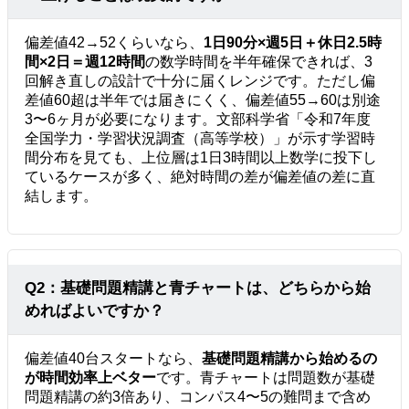
偏差値42→52くらいなら、
1日90分×週5日＋休日2.5時
間×2日＝週12時間
の数学時間を半年確保できれば、3
回解き直しの設計で十分に届くレンジです。ただし偏
差値60超は半年では届きにくく、偏差値55→60は別途
3〜6ヶ月が必要になります。文部科学省「令和7年度
全国学力・学習状況調査（高等学校）」が示す学習時
間分布を見ても、上位層は1日3時間以上数学に投下し
ているケースが多く、絶対時間の差が偏差値の差に直
結します。
Q2：基礎問題精講と青チャートは、どちらから始
めればよいですか？
偏差値40台スタートなら、
基礎問題精講から始めるの
が時間効率上ベター
です。青チャートは問題数が基礎
問題精講の約3倍あり、コンパス4〜5の難問まで含め