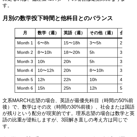
す。
月別の数学投下時間と他科目とのバランス
月
数学（週）
英語（週）
その他（週）
合計（週
Month 1
6〜8h
15〜18h
3〜5h
24〜31h
Month 2
8〜10h
18〜20h
5h
31〜35h
Month 3
10h
20h
5h
35h
Month 4
10〜12h
20h
8〜10h
38〜42h
Month 5
12h
22h
10h
44h
Month 6
15h
25h
12h
52h
文系MARCH志望の場合、英語が最優先科目（時間の50%前
後）で、数学はその次（時間の30%前後）、社会または国語
が残りという配分が現実的です。理系志望の場合は数学と英
語の比重が逆転しますが、3回解き直しの考え方は同じで
す。