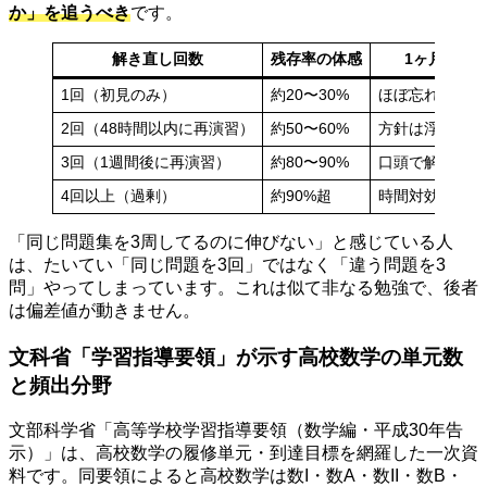
か」を追うべき
です。
解き直し回数
残存率の体感
1ヶ月後の
1回（初見のみ）
約20〜30%
ほぼ忘れている
2回（48時間以内に再演習）
約50〜60%
方針は浮かぶが
3回（1週間後に再演習）
約80〜90%
口頭で解法を再
4回以上（過剰）
約90%超
時間対効果が急
「同じ問題集を3周してるのに伸びない」と感じている人
は、たいてい「同じ問題を3回」ではなく「違う問題を3
問」やってしまっています。これは似て非なる勉強で、後者
は偏差値が動きません。
文科省「学習指導要領」が示す高校数学の単元数
と頻出分野
文部科学省「高等学校学習指導要領（数学編・平成30年告
示）」は、高校数学の履修単元・到達目標を網羅した一次資
料です。同要領によると高校数学は数I・数A・数II・数B・