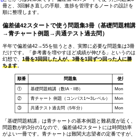
冊と、3回解き直しの手順、進捗を管理するノートの設計を
順に整理します。
偏差値42スタートで使う問題集3冊（基礎問題精講
→青チャート例題→共通テスト過去問）
半年で偏差値42→55を狙うとき、実際に必要な問題集は3冊
だけです。「参考書を増やすほど成績が伸びる」というのは
幻想で、
1冊を3回回した人が、3冊を1回ずつ回った人に勝
ちます
。
順番
問題集
使用時期
①
基礎問題精講（数IA・IIB）
Month 1〜3
②
青チャート 例題（コンパス1〜3レベル）
Month 3〜5
③
共通テスト過去問（5年分）
Month 5〜6
「基礎問題精講」は青チャートの基本例題と難易度が近く、
問題数が約3分の1なので、偏差値42スタートには時間効率
がよい一冊です。青チャートは難関大志望者の定番ですが、