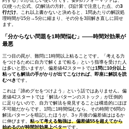
約する」のが正しい使い方です。要約のフォーマットは、
(1)使った公式、(2)解法の方針、(3)計算で注意した点、の
3
行だけ
。これ以上書かないと決めると、1問あたりの解説処
理時間が15分→5分に縮まり、その分を3回解き直しに回せ
ます。
「分からない問題を1時間悩む」——時間対効果が
最悪
三つ目の罠が、難問に1時間以上粘ることです。「考える力
をつけるために自力で解くまで粘る」という指導を受けた人
は多いと思いますが、偏差値42スタートでは
1問に10分以上
粘っても解法の手がかりが出てこなければ、即座に解説を読
むべき
です。
これは「諦めグセをつけよう」という話ではありません。偏
差値42スタートでは「解法パターンのストック」が圧倒的
に足りないので、自力で解法を発見することは構造的にほぼ
不可能だからです。1問に1時間悩むなら、その時間で6問の
解法パターンを暗記したほうが、3ヶ月後の偏差値ははるか
に伸びます。
粘って考える勉強は、偏差値55を超えてから
始めるのが時間対効果上ベター
です。