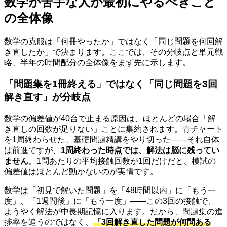
数学が苦手な人が最初にやるべきこと
の全体像
数学の克服は「何冊やったか」ではなく「同じ問題を何回解
き直したか」で決まります。ここでは、その分岐点と単元戦
略、半年の時間配分の全体像をまず先に示します。
「問題集を1冊終える」ではなく「同じ問題を3回
解き直す」が分岐点
数学の偏差値が40台で止まる原因は、ほとんどの場合「解
き直しの回数が足りない」ことに集約されます。青チャート
を1周終わらせた、基礎問題精講をやり切った——それ自体
は前進ですが、
1周終わった時点では、解法は脳に残ってい
ません
。1問あたりの平均接触回数が1回だけだと、模試の
偏差値はほとんど動かないのが実情です。
数学は「初見で解いた問題」を「48時間以内」に「もう一
度」、「1週間後」に「もう一度」——この3回の接触で、
ようやく解法が中長期記憶に入ります。だから、問題集の進
捗率を追うのではなく、
「3回解き直した問題が何問ある