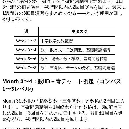
数Aの「場合の数・確率」を基礎問題精講で進めます。1日
3〜5問の初見演習＋48時間以内の2回目演習を回し、週末に
1週間分の3回目演習をまとめてやる——という運用が回し
やすい型です。
週
主タスク
Week 1〜2
中学数学の総復習
中
Week 3〜4
数I「数と式・二次関数」基礎問題精講
例
Week 5〜6
数A「場合の数・確率」基礎問題精講
nC
Week 7〜8
数I「三角比・データの分析」基礎問題精講
例
Month 3〜4：数IIB＋青チャート例題（コンパス
1〜3レベル）
Month 3は数IIの「指数対数・三角関数」と数IAの2周目に入
ります。基礎問題精講を1周終わらせた数IAは、3回解き直
しの2回目・3回目をこの月に集中させる。数IIは1周目を進
めながら、48時間以内の2回目を回します。