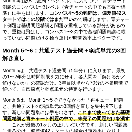
Month 4は数B（数列・ベクトル）に入りつつ、青チャート
例題のコンパス1〜3レベル（青チャートの中でも基礎〜標
準）に手を出します。
コンパス4〜5の難問は、偏差値42ス
タートではこの段階ではまだ早い
ので飛ばします。青チャー
ト例題は基礎問題精講と問題が重複している部分があるの
で、重複は飛ばし、コンパス1〜3の中で基礎問題精講に載
っていない問題だけを拾う運用が時間効率上ベターです。
Month 5〜6：共通テスト過去問＋弱点単元の3回
解き直し
Month 5は、共通テスト過去問（5年分）に入ります。最初
の1〜2年分は時間制限を気にせず、各大問を「解けるか／
解けないか」の確認だけ。3年目以降から70分の本番時間で
解いて、自己採点と弱点単元の特定を行います。
Month 6は、Month 1〜5でできなかった「再キュー」問題
と、共通テストの弱点単元の3回解き直しを集中投下しま
す。新しい問題集には手を出さず、
これまで使ってきた基礎
問題精講と青チャート例題の中で、未完了の問題だけを潰す
——これが最後の1ヶ月の正しい使い方です。新しい問題集
に走るのは、偏差値42スタートの場合は逆効果になりま