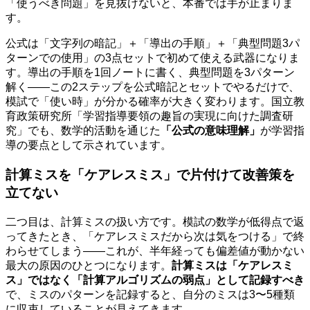
「使うべき問題」を見抜けないと、本番では手が止まりま
す。
公式は「文字列の暗記」＋「導出の手順」＋「典型問題3パ
ターンでの使用」の3点セットで初めて使える武器になりま
す。導出の手順を1回ノートに書く、典型問題を3パターン
解く——この2ステップを公式暗記とセットでやるだけで、
模試で「使い時」が分かる確率が大きく変わります。国立教
育政策研究所「学習指導要領の趣旨の実現に向けた調査研
究」でも、数学的活動を通じた
「公式の意味理解」
が学習指
導の要点として示されています。
計算ミスを「ケアレスミス」で片付けて改善策を
立てない
二つ目は、計算ミスの扱い方です。模試の数学が低得点で返
ってきたとき、「ケアレスミスだから次は気をつける」で終
わらせてしまう——これが、半年経っても偏差値が動かない
最大の原因のひとつになります。
計算ミスは「ケアレスミ
ス」ではなく「計算アルゴリズムの弱点」として記録すべき
で、ミスのパターンを記録すると、自分のミスは3〜5種類
に収束していることが見えてきます。