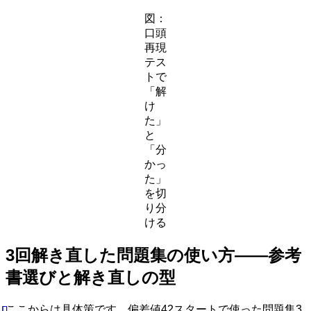
図：
口頭
再現
テス
トで
「解
け
た」
と
「分
かっ
た」
を切
り分
ける
3回解き直した問題集の使い方——参考
書選びと解き直しの型
ここからは具体策です。偏差値42スタートで使った問題集3