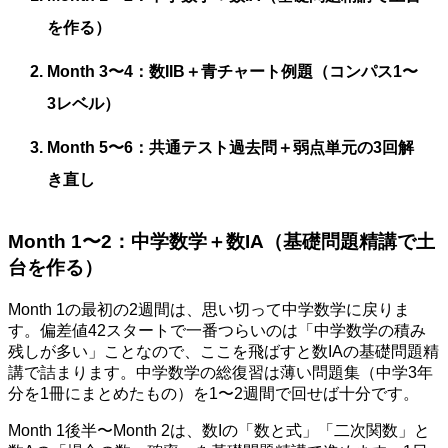
を作る）
Month 3〜4：数IIB＋青チャート例題（コンパス1〜
3レベル）
Month 5〜6：共通テスト過去問＋弱点単元の3回解
き直し
Month 1〜2：中学数学＋数IA（基礎問題精講で土
台を作る）
Month 1の最初の2週間は、思い切って中学数学に戻りま
す。偏差値42スタートで一番つらいのは「中学数学の積み
残しが多い」ことなので、ここを飛ばすと数IAの基礎問題精
講で詰まります。中学数学の総復習は薄い問題集（中学3年
分を1冊にまとめたもの）を1〜2週間で回せば十分です。
Month 1後半〜Month 2は、数Iの「数と式」「二次関数」と