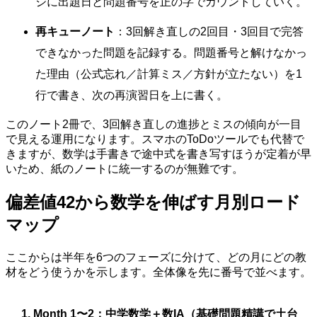
ジに出題日と問題番号を正の字でカウントしていく。
再キューノート
：3回解き直しの2回目・3回目で完答
できなかった問題を記録する。問題番号と解けなかっ
た理由（公式忘れ／計算ミス／方針が立たない）を1
行で書き、次の再演習日を上に書く。
このノート2冊で、3回解き直しの進捗とミスの傾向が一目
で見える運用になります。スマホのToDoツールでも代替で
きますが、数学は手書きで途中式を書き写すほうが定着が早
いため、紙のノートに統一するのが無難です。
偏差値42から数学を伸ばす月別ロード
マップ
ここからは半年を6つのフェーズに分けて、どの月にどの教
材をどう使うかを示します。全体像を先に番号で並べます。
Month 1〜2：中学数学＋数IA（基礎問題精講で土台