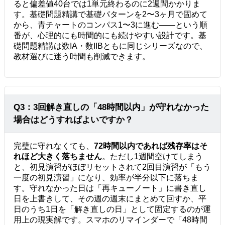
ると偏差値40台では1単元終わるのに2週間かかりま
す。基礎問題精講で基礎パターンを2〜3ヶ月で固めて
から、青チャートのコンパス1〜3に進む——という順
番が、心理的にも時間的にも続けやすい設計です。基
礎問題精講は数IA・数IIBともに同じシリーズなので、
教材選びに迷う時間も削減できます。
Q3：3回解き直しの「48時間以内」が守れなかった
場合はどうすればよいですか？
完璧に守れなくても、
72時間以内であれば残存率はそ
れほど大きく落ちません
。ただし1週間空けてしまう
と、初見演習がほぼリセットされて2回目演習が「もう
一度の初見演習」になり、効率が半分以下に落ちま
す。守れなかった日は「再キューノート」に書き直し
日を上書きして、その週の週末にまとめて回すか、平
日のうち1日を「解き直しの日」として固定するのが運
用上の現実解です。スマホのリマインダーで「48時間