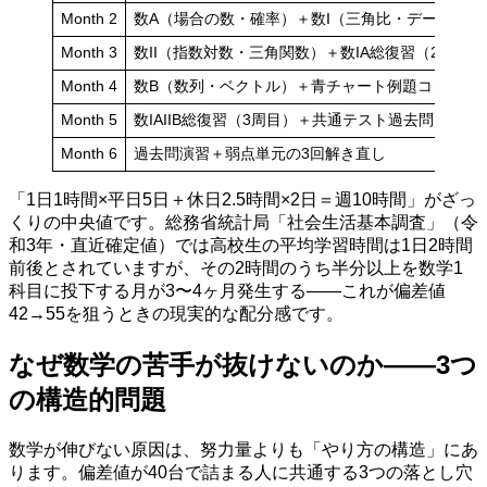
Month 2
数A（場合の数・確率）＋数I（三角比・データの分
Month 3
数II（指数対数・三角関数）＋数IA総復習（2周目）
Month 4
数B（数列・ベクトル）＋青チャート例題コンパス1
Month 5
数IAIIB総復習（3周目）＋共通テスト過去問1年分
Month 6
過去問演習＋弱点単元の3回解き直し
「1日1時間×平日5日＋休日2.5時間×2日＝週10時間」がざっ
くりの中央値です。総務省統計局「社会生活基本調査」（令
和3年・直近確定値）では高校生の平均学習時間は1日2時間
前後とされていますが、その2時間のうち半分以上を数学1
科目に投下する月が3〜4ヶ月発生する——これが偏差値
42→55を狙うときの現実的な配分感です。
なぜ数学の苦手が抜けないのか——3つ
の構造的問題
数学が伸びない原因は、努力量よりも「やり方の構造」にあ
ります。偏差値が40台で詰まる人に共通する3つの落とし穴