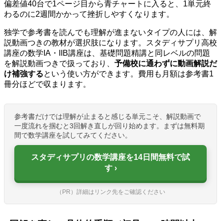
偏差値40台で1ページ目から青チャートに入ると、1単元終
わるのに2週間かかって挫折しやすくなります。
独学で参考書を読んでも理解が進まないタイプの人には、解
説動画つきの教材が選択肢になります。スタディサプリ高校
講座の数学IA・IIB講座は、基礎問題精講と同レベルの問題
を解説動画つきで扱っており、
予備校に通わずに動画解説だ
け補強する
という使い方ができます。費用も月額は参考書1
冊分ほどで収まります。
参考書だけでは理解が止まると感じる単元こそ、解説動画で
一度流れを掴むと3回解き直しが回り始めます。まずは無料期
間で数学講座を試してみてください。
スタディサプリの数学講座を14日間無料で試
す
（PR）詳細はリンク先をご確認ください