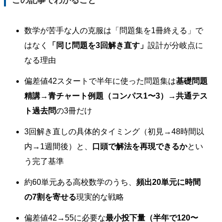
数学が苦手な人の克服は「問題集を1冊終える」で
はなく
「同じ問題を3回解き直す」
設計が分岐点に
なる理由
偏差値42スタートで半年に使った問題集は
基礎問題
精講→青チャート例題（コンパス1〜3）→共通テス
ト過去問
の3冊だけ
3回解き直しの具体的タイミング（初見→48時間以
内→1週間後）と、
口頭で解法を再現できるか
とい
う完了基準
約60単元ある高校数学のうち、
頻出20単元に時間
の7割を寄せる
現実的な戦略
偏差値42→55に必要な
最小投下量（半年で120〜