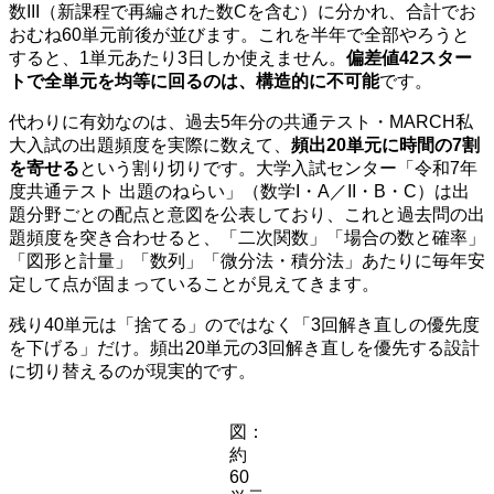
数III（新課程で再編された数Cを含む）に分かれ、合計でお
おむね60単元前後が並びます。これを半年で全部やろうと
すると、1単元あたり3日しか使えません。
偏差値42スター
トで全単元を均等に回るのは、構造的に不可能
です。
代わりに有効なのは、過去5年分の共通テスト・MARCH私
大入試の出題頻度を実際に数えて、
頻出20単元に時間の7割
を寄せる
という割り切りです。大学入試センター「令和7年
度共通テスト 出題のねらい」（数学I・A／II・B・C）は出
題分野ごとの配点と意図を公表しており、これと過去問の出
題頻度を突き合わせると、「二次関数」「場合の数と確率」
「図形と計量」「数列」「微分法・積分法」あたりに毎年安
定して点が固まっていることが見えてきます。
残り40単元は「捨てる」のではなく「3回解き直しの優先度
を下げる」だけ。頻出20単元の3回解き直しを優先する設計
に切り替えるのが現実的です。
図：
約
60