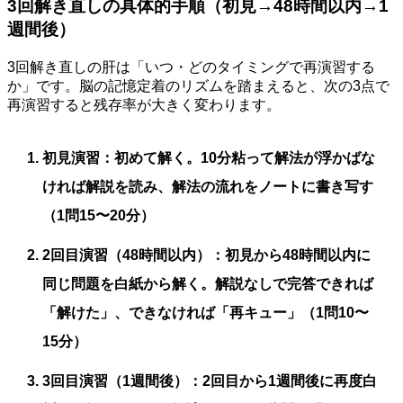
3回解き直しの具体的手順（初見→48時間以内→1
週間後）
3回解き直しの肝は「いつ・どのタイミングで再演習する
か」です。脳の記憶定着のリズムを踏まえると、次の3点で
再演習すると残存率が大きく変わります。
初見演習
：初めて解く。10分粘って解法が浮かばな
ければ解説を読み、解法の流れをノートに書き写す
（1問15〜20分）
2回目演習（48時間以内）
：初見から48時間以内に
同じ問題を白紙から解く。解説なしで完答できれば
「解けた」、できなければ「再キュー」（1問10〜
15分）
3回目演習（1週間後）
：2回目から1週間後に再度白