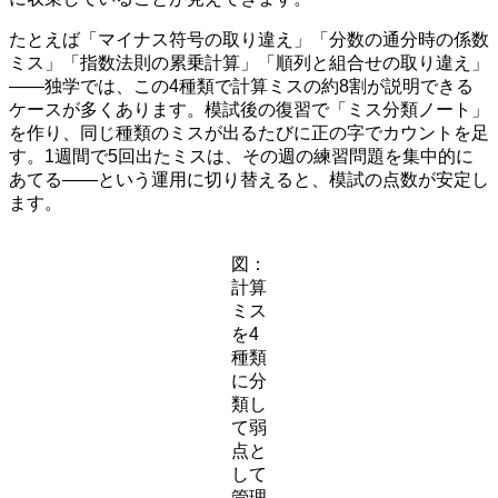
たとえば「マイナス符号の取り違え」「分数の通分時の係数
ミス」「指数法則の累乗計算」「順列と組合せの取り違え」
——独学では、この4種類で計算ミスの約8割が説明できる
ケースが多くあります。模試後の復習で「ミス分類ノート」
を作り、同じ種類のミスが出るたびに正の字でカウントを足
す。1週間で5回出たミスは、その週の練習問題を集中的に
あてる——という運用に切り替えると、模試の点数が安定し
ます。
図：
計算
ミス
を4
種類
に分
類し
て弱
点と
して
管理