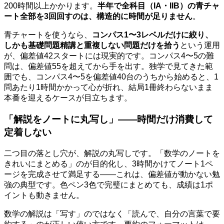
200時間以上かかります。
半年で全科目（IA・IIB）の青チャ
ート全部を3回回すのは、構造的に時間が足りません
。
青チャートを使うなら、
コンパス1〜3レベルだけに絞り、
しかも基礎問題精講と重複しない問題だけを拾う
という運用
が、偏差値42スタートには現実的です。コンパス4〜5の難
問は、偏差値55を超えてから手を出す。独学で見てきた範
囲でも、コンパス4〜5を偏差値40台のうちから始めると、1
問あたり1時間かかって心が折れ、結局1冊終わらないまま
本番を迎えるケースが目立ちます。
「解説をノートに丸写し」——時間だけ消費して
定着しない
二つ目の落とし穴が、解説の丸写しです。「数学のノートを
きれいにまとめる」のが目的化し、3時間かけてノート1ペ
ージを完成させて満足する——これは、偏差値が動かない勉
強の典型です。色ペン3色で完璧にまとめても、成績は1ポ
イントも動きません。
数学の解説は「写す」のではなく「読んで、自分の言葉で要