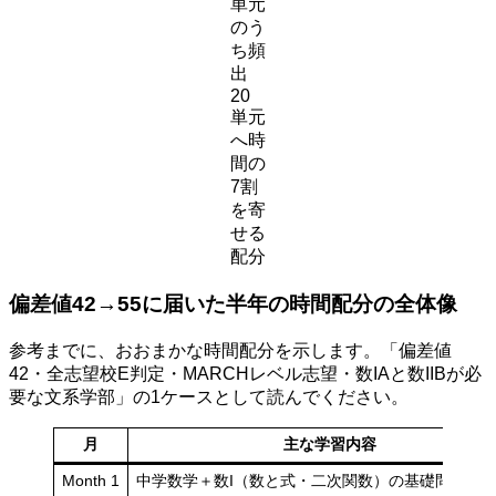
単元
のう
ち頻
出
20
単元
へ時
間の
7割
を寄
せる
配分
偏差値42→55に届いた半年の時間配分の全体像
参考までに、おおまかな時間配分を示します。「偏差値
42・全志望校E判定・MARCHレベル志望・数IAと数IIBが必
要な文系学部」の1ケースとして読んでください。
月
主な学習内容
Month 1
中学数学＋数I（数と式・二次関数）の基礎問題精