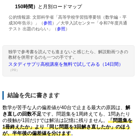
150時間）
と月別ロードマップ
公的情報源: 文部科学省「高等学校学習指導要領（数学編・平
成30年告示）」（
参照
）／大学入試センター「令和7年度共通
テスト 出題のねらい」（
参照
）
独学で参考書を読んでも進まないと感じたら、解説動画つきの
教材を併用するのも一つの手です。
スタディサプリ高校講座を無料で試してみる（14日間）
（PR）
結論を先に書きます
数学が苦手な人の偏差値が40台で止まる最大の原因は、
解
き直しの回数不足
です。問題集を1周終えても、1問あたり
の接触が1回だけでは解法は記憶に残りません。
「問題集を
1冊終えたか」より「同じ問題を3回解き直したか」のほう
が、半年後の偏差値を分けます
。