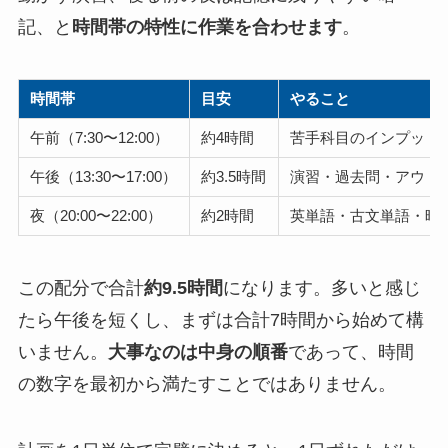
記、と
時間帯の特性に作業を合わせます
。
時間帯
目安
やること
午前（7:30〜12:00）
約4時間
苦手科目のインプット
午後（13:30〜17:00）
約3.5時間
演習・過去問・アウト
夜（20:00〜22:00）
約2時間
英単語・古文単語・暗
この配分で合計
約9.5時間
になります。多いと感じ
たら午後を短くし、まずは合計7時間から始めて構
いません。
大事なのは中身の順番
であって、時間
の数字を最初から満たすことではありません。