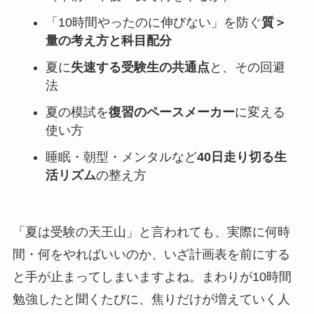
「10時間やったのに伸びない」を防ぐ
質＞
量の考え方と科目配分
夏に
失速する受験生の共通点
と、その回避
法
夏の模試を
復習のペースメーカー
に変える
使い方
睡眠・朝型・メンタルなど
40日走り切る生
活リズム
の整え方
「夏は受験の天王山」と言われても、実際に何時
間・何をやればいいのか、いざ計画表を前にする
と手が止まってしまいますよね。まわりが10時間
勉強したと聞くたびに、焦りだけが増えていく人