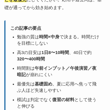
礎が通ってから効き始めます。
この記事の要点
勉強の質は
時間×中身
で決まる。時間だけ
を目標にしない
高3の目安は
1日8〜10時間
、40日で約
320〜400時間
時間割は
午前インプット／午後演習／夜
暗記
が崩れにくい
最優先は
基礎固め
。夏に応用へ焦って飛
ぶ人ほど失速しやすい
模試は判定でなく
復習の材料
として使う
と伸びる