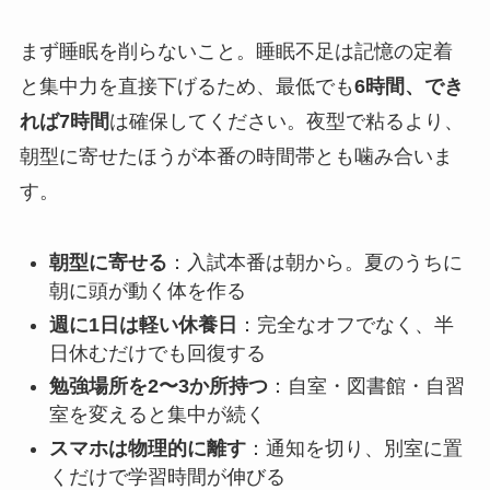
まず睡眠を削らないこと。睡眠不足は記憶の定着
と集中力を直接下げるため、最低でも
6時間、でき
れば7時間
は確保してください。夜型で粘るより、
朝型に寄せたほうが本番の時間帯とも噛み合いま
す。
朝型に寄せる
：入試本番は朝から。夏のうちに
朝に頭が動く体を作る
週に1日は軽い休養日
：完全なオフでなく、半
日休むだけでも回復する
勉強場所を2〜3か所持つ
：自室・図書館・自習
室を変えると集中が続く
スマホは物理的に離す
：通知を切り、別室に置
くだけで学習時間が伸びる