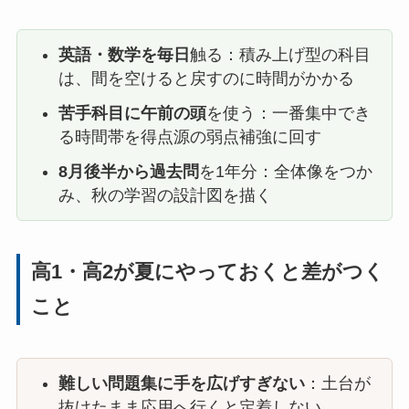
英語・数学を毎日
触る：積み上げ型の科目
は、間を空けると戻すのに時間がかかる
苦手科目に午前の頭
を使う：一番集中でき
る時間帯を得点源の弱点補強に回す
8月後半から過去問
を1年分：全体像をつか
み、秋の学習の設計図を描く
高1・高2が夏にやっておくと差がつく
こと
難しい問題集に手を広げすぎない
：土台が
抜けたまま応用へ行くと定着しない