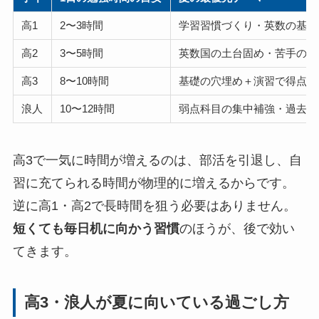
高1
2〜3時間
学習習慣づくり・英数の基礎
高2
3〜5時間
英数国の土台固め・苦手の早
高3
8〜10時間
基礎の穴埋め＋演習で得点力
浪人
10〜12時間
弱点科目の集中補強・過去問
高3で一気に時間が増えるのは、部活を引退し、自
習に充てられる時間が物理的に増えるからです。
逆に高1・高2で長時間を狙う必要はありません。
短くても毎日机に向かう習慣
のほうが、後で効い
てきます。
高3・浪人が夏に向いている過ごし方