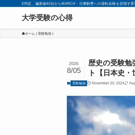
E判定、偏差値40台からMARCH・日東駒専への逆転合格を目指
大学受験の心得
ホーム
受験勉強
歴史の受験勉
2026
8/05
ト【日本史・
November 20, 2024
Aug
受験勉強