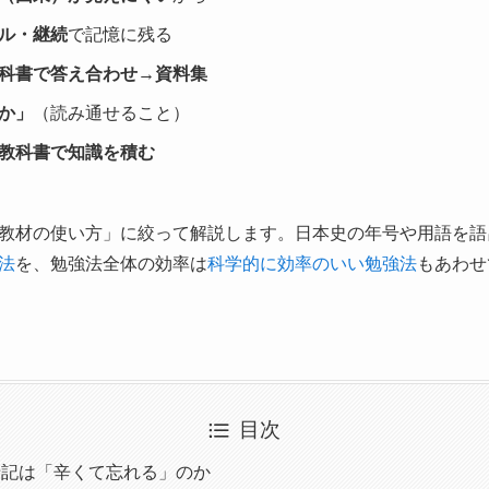
ル・継続
で記憶に残る
科書で答え合わせ→資料集
か」
（読み通せること）
教科書で知識を積む
教材の使い方」に絞って解説します。日本史の年号や用語を語
法
を、勉強法全体の効率は
科学的に効率のいい勉強法
もあわせ
目次
暗記は「辛くて忘れる」のか