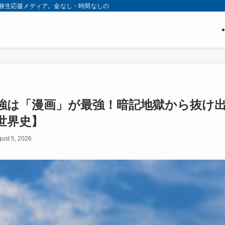
す受験生応援メディア。金なし・時間なしの「カツカツ」状態から、最短ルートで
強は「漫画」が最強！暗記地獄から抜け
世界史】
ust 5, 2026