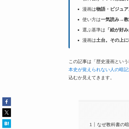
漫画は
物語・ビジュア
使い方は
一気読み→教
選ぶ基準は
「絵が好み
漫画は
土台。その上に
この記事は「歴史漫画という
本史が覚えられない人の暗記
込むか見えてきます。
なぜ教科書の