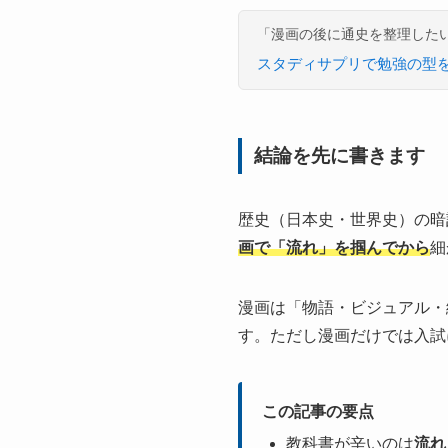
「漫画の後に通史を整理した
スタディサプリで勉強の型
結論を先に書きます
歴史（日本史・世界史）の暗
画で「流れ」を掴んでから
細
漫画は「物語・ビジュアル・
す。ただし漫画だけでは入試
この記事の要点
教科書が辛いのは
流れ