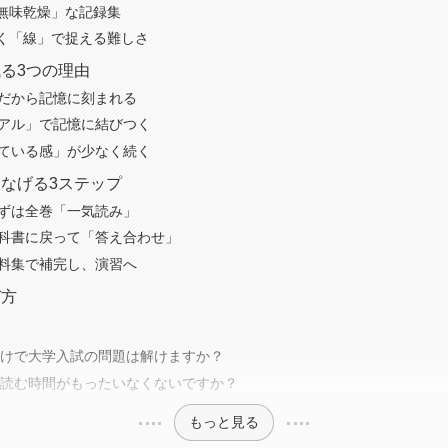
無味乾燥」な記録集
く「線」で捉える難しさ
る3つの理由
」だから記憶に刻まれる
ジュアル」で記憶に結びつく
強している感」が少なく続く
なげる3ステップ
まずは全巻「一気読み」
：教科書に戻って「答え合わせ」
資料集で補完し、演習へ
び方
だけで大学入試の問題は解けますか？
を読む時間がもったいなくないですか？
もっと見る