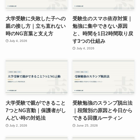
大学受験に失敗した子への
受験生のスマホ依存対策｜
親の接し方｜立ち直れない
勉強に集中できない原因
時のNG言葉と支え方
と、時間を1日2時間取り戻
す3つの仕組み
July 4, 2026
July 4, 2026
大学受験で親ができること
受験勉強のスランプ脱出法
7つとNG言動｜保護者がし
｜段階別の原因と今日から
んどい時の対処法
できる回復ルーティン
July 2, 2026
June 25, 2026