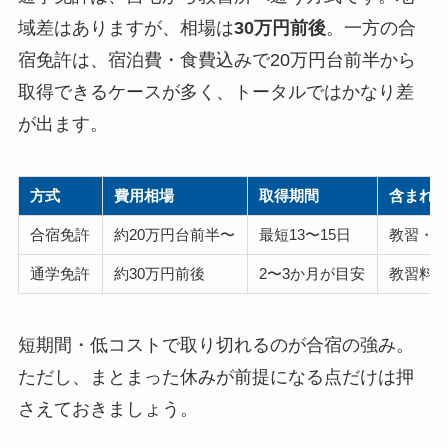
域差はありますが、相場は
30万円前後
。一方の合
宿免許は、宿泊費・食費込みで20万円台前半から
取得できるケースが多く、トータルではかなり差
が出ます。
方式
費用相場
取得期間
含まれ
合宿免許
約20万円台前半〜
最短13〜15日
教習・
通学免許
約30万円前後
2〜3か月が目安
教習料
短期間・低コストで取り切れるのが合宿の強み。
ただし、まとまった休みが前提になる点だけは押
さえておきましょう。