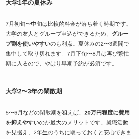
大学1年の夏休み
7月初旬〜中旬は比較的料金が落ち着く時期です。
大学の友人とグループ申込ができるため、
グルー
プ割を使いやすい
のも利点。夏休みの2〜3週間で
集中して取り切れます。7月下旬〜8月は再び繁忙
期に入るので、やはり早期予約が必須です。
大学2〜3年の閑散期
5〜6月などの閑散期を狙えば、
20万円程度に費用
を抑えやすい
のが最大のメリットです。就職活動
を見据え、2年生のうちに取っておくと安心できま