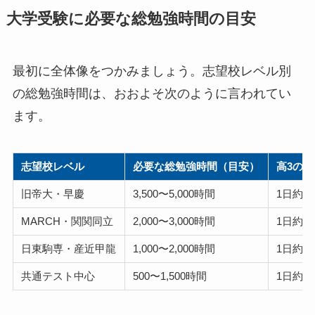
大学受験に必要な総勉強時間の目安
最初に全体像をつかみましょう。志望校レベル別
の総勉強時間は、おおよそ次のように言われてい
ます。
志望校レベル
必要な総勉強時間（目安）
高3の1
旧帝大・早慶
3,500〜5,000時間
1日約1
MARCH・関関同立
2,000〜3,000時間
1日約5
日東駒専・産近甲龍
1,000〜2,000時間
1日約3
共通テスト中心
500〜1,500時間
1日約1