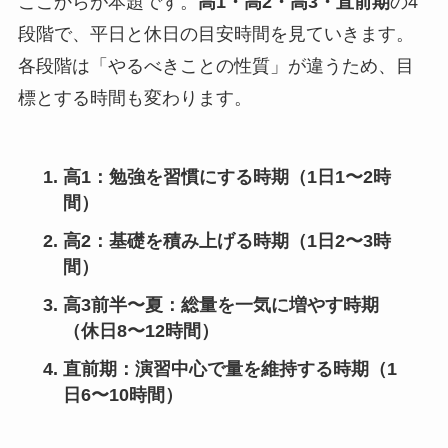
ここからが本題です。
高1・高2・高3・直前期
の4
段階で、平日と休日の目安時間を見ていきます。
各段階は「やるべきことの性質」が違うため、目
標とする時間も変わります。
高1
：勉強を習慣にする時期（1日1〜2時
間）
高2
：基礎を積み上げる時期（1日2〜3時
間）
高3前半〜夏
：総量を一気に増やす時期
（休日8〜12時間）
直前期
：演習中心で量を維持する時期（1
日6〜10時間）