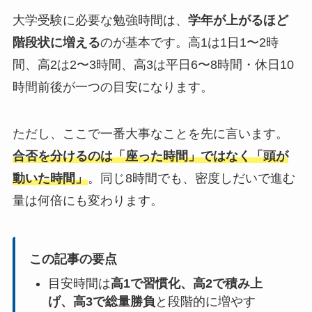
大学受験に必要な勉強時間は、
学年が上がるほど
階段状に増える
のが基本です。高1は1日1〜2時
間、高2は2〜3時間、高3は平日6〜8時間・休日10
時間前後が一つの目安になります。
ただし、ここで一番大事なことを先に言います。
合否を分けるのは「座った時間」ではなく「頭が
動いた時間」
。同じ8時間でも、密度しだいで進む
量は何倍にも変わります。
この記事の要点
目安時間は
高1で習慣化、高2で積み上
げ、高3で総量勝負
と段階的に増やす