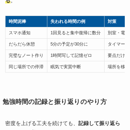
る
。
時間泥棒
失われる時間の例
対策
スマホ通知
1回見ると集中復帰に数分
別室・電源
だらだら休憩
5分の予定が30分に
タイマーで
完璧なノート作り
1時間写して記憶ゼロ
要点だけメ
同じ場所での停滞
眠気で実質中断
場所を移動
勉強時間の記録と振り返りのやり方
密度を上げる工夫を続けても、
記録して振り返ら