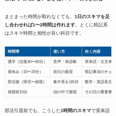
まとまった時間が取れなくても、
1日のスキマを足
し合わせれば1〜2時間は作れます
。とくに暗記系
はスキマ時間と相性が良い科目です。
時間帯
使い方
向く内容
通学（往復30〜60分）
音声・単語帳
英単語・古文単
昼休み（15〜20分）
前日の復習
暗記事項のチェ
部活後（帰宅〜就寝）
集中系を1科目
数学・英語長文
就寝前10分
頭の中で復唱
その日の重要事
部活引退前でも、こうした
1時間のスキマ
で英単語