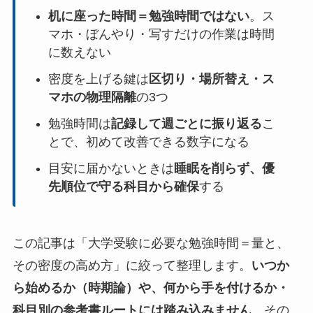
机に座った時間＝勉強時間ではない
。ス
マホ・ぼんやり・写すだけの作業は時間
に数えない
密度を上げる鍵は
区切り・場所替え・ス
マホの物理隔離
の3つ
勉強時間は
記録して週ごとに振り返る
こ
とで、初めて改善できる数字になる
目安に届かないときは
睡眠を削らず、優
先順位で守る科目から確保
する
この記事は「大学受験に必要な勉強時間＝量と、
その密度の高め方」に絞って整理します。
いつか
ら始めるか（時期論）や、何から手を付けるか・
科目別の参考書ルートには踏み込みません
。その