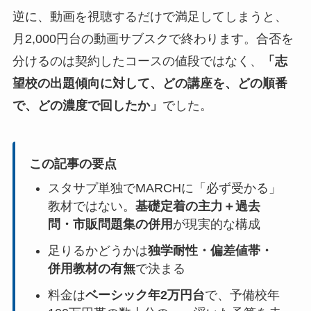
逆に、動画を視聴するだけで満足してしまうと、
月2,000円台の動画サブスクで終わります。合否を
分けるのは契約したコースの値段ではなく、
「志
望校の出題傾向に対して、どの講座を、どの順番
で、どの濃度で回したか」
でした。
この記事の要点
スタサプ単独でMARCHに「必ず受かる」
教材ではない。
基礎定着の主力＋過去
問・市販問題集の併用
が現実的な構成
足りるかどうかは
独学耐性・偏差値帯・
併用教材の有無
で決まる
料金は
ベーシック年2万円台
で、予備校年