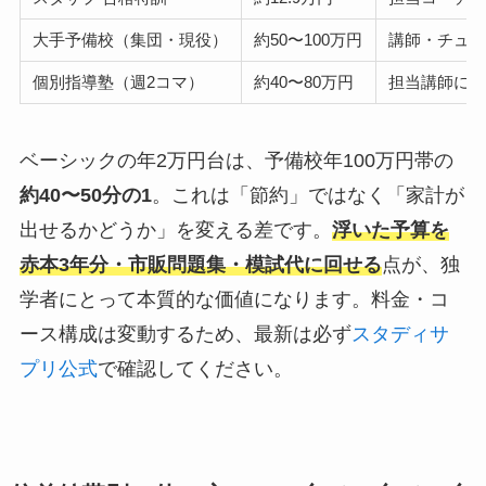
大手予備校（集団・現役）
約50〜100万円
講師・チュ
個別指導塾（週2コマ）
約40〜80万円
担当講師に
ベーシックの年2万円台は、予備校年100万円帯の
約40〜50分の1
。これは「節約」ではなく「家計が
出せるかどうか」を変える差です。
浮いた予算を
赤本3年分・市販問題集・模試代に回せる
点が、独
学者にとって本質的な価値になります。料金・コ
ース構成は変動するため、最新は必ず
スタディサ
プリ公式
で確認してください。