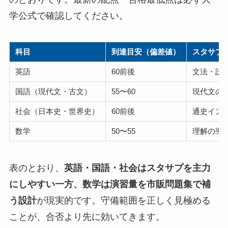
学公式で確認してください。
科目
到達目安（偏差値）
スタサプ
英語
60前後
文法・読
国語（現代文・古文）
55〜60
現代文の
社会（日本史・世界史）
60前後
通史イン
数学
50〜55
理解の導
表のとおり、
英語・国語・社会はスタサプを主力
にしやすい一方、数学は演習量を市販問題集で補
う設計
が現実的です。守備範囲を正しく見極める
ことが、合否より先に効いてきます。