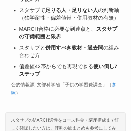
スタサプで
足りる人・足りない人
の判断軸
（独学耐性・偏差値帯・併用教材の有無）
MARCH合格に必要な到達点と、
スタサプ
の守備範囲と限界
スタサプと
併用すべき教材・過去問
の組み
合わせ方
偏差値42帯からでも再現できる
使い倒し7
ステップ
公的情報源: 文部科学省「子供の学習費調査」（
参
照
）
スタサプのMARCH適性をコース料金・講座構成まで詳
しく確認したい方は、評判の総まとめも参考にしてみ