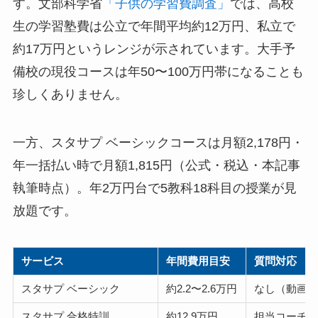
す。文部科学省
「子供の学習費調査」
では、高校
生の学習塾費は公立で年間平均約12万円、私立で
約17万円というレンジが示されています。大手予
備校の現役コースは年50〜100万円帯になることも
珍しくありません。
一方、スタサプ ベーシックコースは月額2,178円・
年一括払い時で月額1,815円（公式・税込・本記事
執筆時点）。年2万円台で5教科18科目の授業が見
放題です。
サービス
年間費用目安
質問対応
スタサプ ベーシック
約2.2〜2.6万円
なし（動画
スタサプ 合格特訓
約12.9万円
担当コーチ