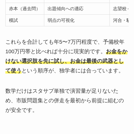
赤本（過去問）
出題傾向への適応
志望校＋
模試
弱点の可視化
河合・駿
これらを合計しても年5〜7万円程度で、予備校年
100万円帯と比べれば十分に現実的です。
お金をか
けない選択肢を先に試し、お金は最後の武器とし
て使う
という順序が、独学者には合っています。
数学だけはスタサプ単独で演習量が足りないた
め、市販問題集との併走を最初から前提に組むの
が安全です。