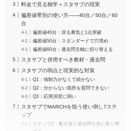
料金で見る独学＋スタサプの現実
偏差値帯別の使い方――40台／50台／60
台
偏差値40台：戻る勇気と1点突破
偏差値50台：スタンダードで穴埋め
偏差値60台：過去問主軸に切り替える
スタサプと併用すべき教材・過去問
スタサプの弱点と現実的な対策
Q1：強制力がなくて続かない
Q2：分からない箇所を質問できない
Q3：応用演習に弱い
スタサプでMARCHを狙う使い倒し7ステ
ップ
ステップ1：配点表と過去問を先に取り寄
せる