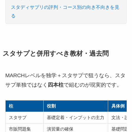
スタディサプリの評判・コース別の向き不向きを見
る
スタサプと併用すべき教材・過去問
MARCHレベルを独学＋スタサプで狙うなら、スタ
サプ単独ではなく
四本柱
で組むのが現実的です。
柱
役割
具体例
スタサプ
基礎定着・インプットの主力
文法・読
市販問題集
演習量の確保
基礎問題