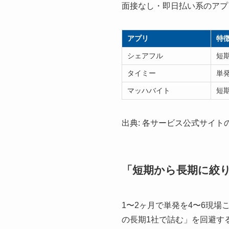
面接なし・即日払い系のアプ
アプリ
特
シェアフル
短
タイミー
単
マッハバイト
短
出典: 各サービス公式サイト
「短期から長期に絞
1〜2ヶ月で単発を4〜6現場
の長期1社で詰む」を回避す