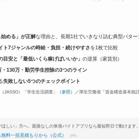
ら始める」が正解
な理由と、長期1社でいきなり詰む典型パター
イト7ジャンルの時給・負担・続けやすさ
を1枚で比較
の目安と「最低いくら稼げばいいか」
の逆算（家賃別）
3万・130万・勤労学生控除の3つのライン
る
失敗しない5つのチェックポイント
（JASSO）「学生生活調査」（
参照
）／厚生労働省「賃金構造基本統
がほしい」方へ。面接なしの単発バイトアプリなら最短即日で動けます
ら無料一括見積もりから（公式）
（PR）