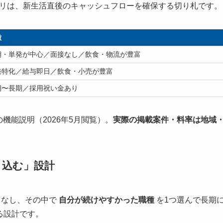
リは、新生活直後のキャッシュフローを確保する切り札です。
徴
期・単発が中心／面接なし／飲食・物流が豊富
発特化／給与即日／飲食・小売が豊富
期〜長期／採用祝い金あり
の機能説明（2026年5月閲覧）。
実際の掲載案件・料率は地域
り込む」設計
こなし、その中で
自分が続けやすかった職種
を1つ選んで長期
る設計です。