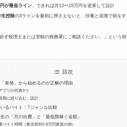
万円が最低ライン
、できれば月12〜15万円を逆算して設計
学生控除
の3ラインを最初に押さえないと、扶養と追徴で損をす
必ず税理士または管轄の税務署にご相談ください。」という前
目次
は「単発」から始めるのが正解の理由
アプリの代表3つ
長期に絞り込む」設計
いるバイト：7ジャンル比較
学生の「月の出費」と「最低限稼ぐ金額」
要バイト時間（東京郊外5.8万円家賃の例）