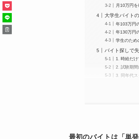
月10万円
大学生バイトの
年103万
年130万
学生のため
バイト探しで失
1. 時給
2. 試験
3. 同年
最初のバイトは「単発