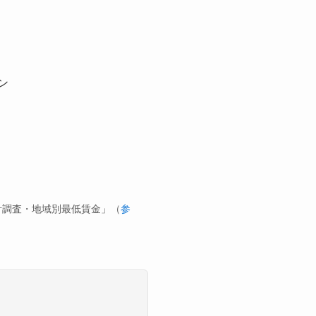
ン
計調査・地域別最低賃金」（
参
。