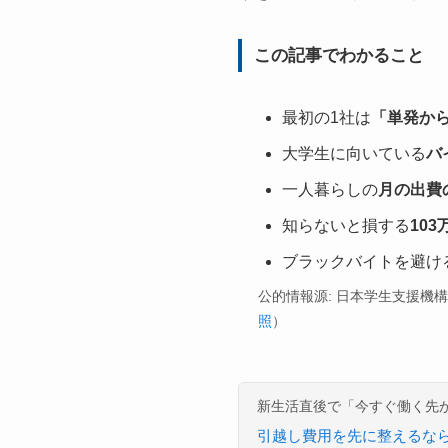
この記事でわかること
最初の1社は
「単発か
大学生に向いている
バ
一人暮らしの
月の出費
知らないと損する
10
ブラックバイトを避け
公的情報源: 日本学生支援機構
照
）
新生活直後で「今すぐ働く先
引越し費用を先に整えるな